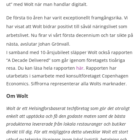
ut” med Wolt när man handlar digitalt.
De första tio åren har varit exceptionellt framgångsrika. Vi
har visat att Wolt bidrar positivt till såväl näringslivet som
arbetslivet. Nu firar vi vårt första decennium och tar sikte på
nästa, avslutar Johan Grönvall.
I samband med 10-årsjubileet släpper Wolt också rapporten
“A Decade Delivered” som går igenom företagets tioåriga
resa. Du kan läsa hela rapporten
här
. Rapporten har
utarbetats i samarbete med konsultföretaget Copenhagen
Economics. Siffrorna representerar alla Wolts marknader.
Om Wolt
Wolt är ett Helsingforsbaserat techföretag som gör det otroligt
enkelt att upptäcka och få den godaste maten samt de bästa
produkterna levererade från lokala restauranger och butiker
direkt till dig. För att möjliggöra detta utvecklar Wolt ett stort
utbud av tekniska lösningar inom lokal logistik, betalning och