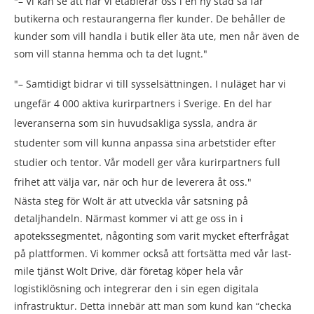
– Vi kan se att när vi etablerar oss i en ny stad så får
butikerna och restaurangerna fler kunder. De behåller de
kunder som vill handla i butik eller äta ute, men når även de
som vill stanna hemma och ta det lugnt.
– Samtidigt bidrar vi till sysselsättningen. I nuläget har vi
ungefär 4 000 aktiva kurirpartners i Sverige. En del har
leveranserna som sin huvudsakliga syssla, andra är
studenter som vill kunna anpassa sina arbetstider efter
studier och tentor. Vår modell ger våra kurirpartners full
frihet att välja var, när och hur de leverera åt oss.
Nästa steg för Wolt är att utveckla vår satsning på
detaljhandeln. Närmast kommer vi att ge oss in i
apotekssegmentet, någonting som varit mycket efterfrågat
på plattformen. Vi kommer också att fortsätta med vår last-
mile tjänst Wolt Drive, där företag köper hela vår
logistiklösning och integrerar den i sin egen digitala
infrastruktur. Detta innebär att man som kund kan “checka