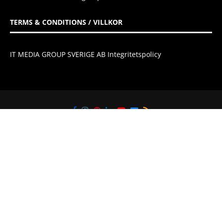
TERMS & CONDITIONS / VILLKOR
IT MEDIA GROUP SVERIGE AB Integritetspolicy
@2021 - All Right Reserved. Designed and Developed by
IT Media Group
Sverige AB
TILLBAKA