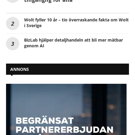
Wolt fyller 10 år – tio överraskande fakta om Wolt
i Sverige
BizLab hjälper detaljhandeln att bli mer mätbar
genom AI
ANNONS