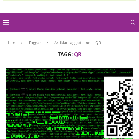
Hem
Taggar
Artiklar taggade med "QR"
TAGG:
QR