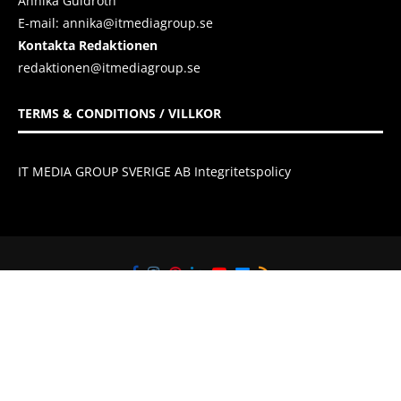
Annika Guldroth
E-mail:
annika@itmediagroup.se
Kontakta Redaktionen
redaktionen@itmediagroup.se
TERMS & CONDITIONS / VILLKOR
IT MEDIA GROUP SVERIGE AB Integritetspolicy
@2021 - All Right Reserved. Designed and Developed by
IT Media Group