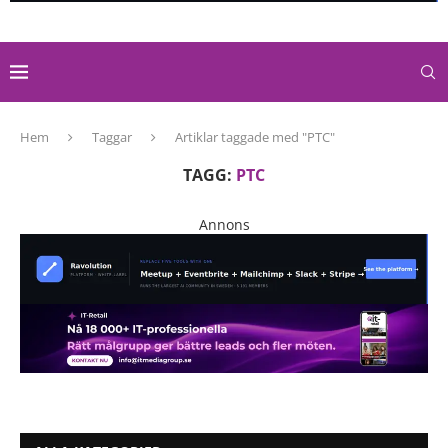
Hem
Taggar
Artiklar taggade med "PTC"
TAGG:
PTC
Annons