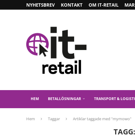
NYHETSBREV
KONTAKT
OM IT-RETAIL
MAR
HEM
BETALLÖSNINGAR
TRANSPORT & LOGIST
Hem
Taggar
Artiklar taggade med "mymowo"
TAGG