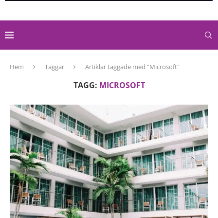
Hem
Taggar
Artiklar taggade med "Microsoft"
TAGG:
MICROSOFT