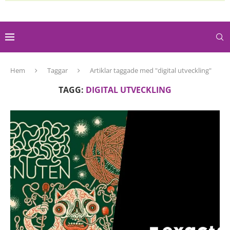
Hem
Taggar
Artiklar taggade med "digital utveckling"
TAGG:
DIGITAL UTVECKLING