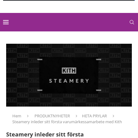
Hem
PRODUKTNYHETER
HETA PRYLAR
Steamery inleder sitt första varumärkessamarbete med Kith
Steamery inleder sitt första