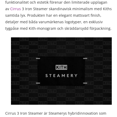
funktionalitet och estetik förenar den limiterade upplagan
av
Cirrus
3 Iron Steamer skandinavisk minimalism med Kiths
samtida lyx. Produkten har en elegant mattsvart finish,
detaljer med båda varumärkenas logotyper, en exklusiv
tygpåse med Kith-monogram och skräddarsydd förpackning.
Cirrus 3 Iron Steamer är Steamerys hybridinnovation som