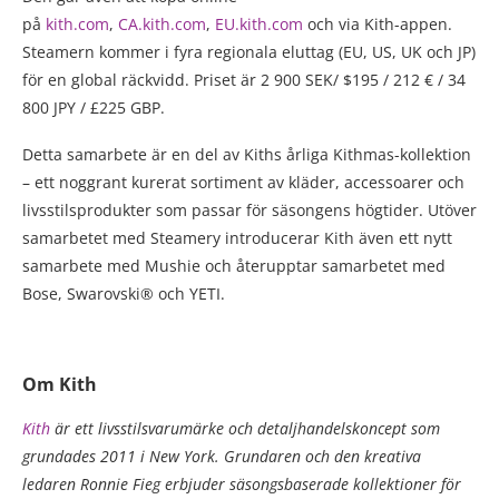
på
kith.com
,
CA.kith.com
,
EU.kith.com
och via Kith-appen.
Steamern kommer i fyra regionala eluttag (EU, US, UK och JP)
för en global räckvidd. Priset är 2 900 SEK/ $195 / 212 € / 34
800 JPY / £225 GBP.
Detta samarbete är en del av Kiths årliga Kithmas-kollektion
– ett noggrant kurerat sortiment av kläder, accessoarer och
livsstilsprodukter som passar för säsongens högtider. Utöver
samarbetet med Steamery introducerar Kith även ett nytt
samarbete med Mushie och återupptar samarbetet med
Bose, Swarovski® och YETI.
Om Kith
Kith
är ett livsstilsvarumärke och detaljhandelskoncept som
grundades 2011 i New York. Grundaren och den kreativa
ledaren Ronnie Fieg erbjuder säsongsbaserade kollektioner för