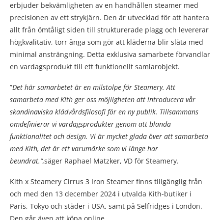
erbjuder bekvämligheten av en handhållen steamer med
precisionen av ett strykjärn. Den är utvecklad för att hantera
allt från ömtåligt siden till strukturerade plagg och levererar
högkvalitativ, torr ånga som gör att kläderna blir släta med
minimal ansträngning. Detta exklusiva samarbete förvandlar
en vardagsprodukt till ett funktionellt samlarobjekt.
”
Det här samarbetet är en milstolpe för Steamery. Att
samarbeta med Kith ger oss möjligheten att introducera vår
skandinaviska klädvårdsfilosofi för en ny publik. Tillsammans
omdefinierar vi vardagsprodukter genom att blanda
funktionalitet och design. Vi är mycket glada över att samarbeta
med Kith, det är ett varumärke som vi länge har
beundrat.”,
säger Raphael Matzker, VD för Steamery.
Kith x Steamery Cirrus 3 Iron Steamer finns tillgänglig från
och med den 13 december 2024 i utvalda Kith-butiker i
Paris, Tokyo och städer i USA, samt på Selfridges i London.
Den går även att köpa online