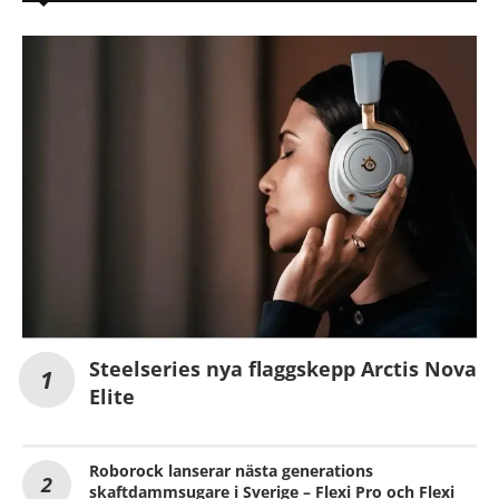
Steelseries nya flaggskepp Arctis Nova
Elite
Roborock lanserar nästa generations
skaftdammsugare i Sverige – Flexi Pro och Flexi