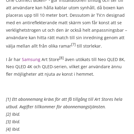
One Connect Boxen
gör installationen smidig och ser till
att användare kan hålla kablar utom synhåll, då boxen kan
placeras upp till 10 meter bort. Dessutom är TV:n designad
med en antireflekterande matt skärm som får konst att se
verklighetstrogen ut och den är också helt anpassningsbar –
användare kan hitta rätt match till sin inredning genom att
[7]
välja mellan allt från olika ramar
till storlekar.
[8]
I år har
Samsung
Art Store
även utökats till Neo QLED 8K,
Neo QLED 4K och QLED-serien, vilket ger användare ännu
fler möjligheter att njuta av konst i hemmet.
[1] Ett abonnemang krävs för att få tillgång till Art Stores hela
utbud. Avgifter tillkommer för abonnemangstjänsten.
[2] Ibid.
[3] Ibid.
[4] Ibid.