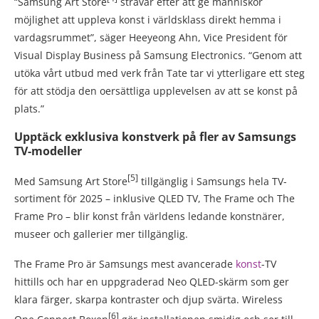
“Samsung Art Store
strävar efter att ge människor
möjlighet att uppleva konst i världsklass direkt hemma i
vardagsrummet”, säger Heeyeong Ahn, Vice President för
Visual Display Business på Samsung Electronics. “Genom att
utöka vårt utbud med verk från Tate tar vi ytterligare ett steg
för att stödja den oersättliga upplevelsen av att se konst på
plats.”
Upptäck exklusiva konstverk på fler av Samsungs
TV-modeller
[5]
Med Samsung Art Store
tillgänglig i Samsungs hela TV-
sortiment för 2025 – ​​inklusive QLED TV, The Frame och The
Frame Pro – blir konst från världens ledande konstnärer,
museer och gallerier mer tillgänglig.
The Frame Pro är Samsungs mest avancerade
konst
-TV
hittills och har en uppgraderad Neo QLED-skärm som ger
klara färger, skarpa kontraster och djup svärta. Wireless
[6]