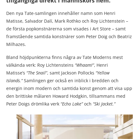
tillgängliga direkt i människors hem.
Den nya Tate-samlingen innehåller namn som Henri
Matisse, Salvador Dalí, Mark Rothko och Roy Lichtenstein –
de första popkonstnärerna som visades i Art Store – samt
framstående samtida konstnärer som Peter Doig och Beatriz
Milhazes.
Bland höjdpunkterna finns några av Tate Moderns mest
välkända verk: Roy Lichtensteins
“Whaam!”
, Henri
Matisse’s
“The Snail”
, samt Jackson Pollocks
“Yellow
Islands.”
Samlingen ger också en inblick i bredden och
energin inom modern och samtida konst genom att visa upp
den brittiske målaren Howard Hodgkin, tillsammans med
Peter Doigs drömlika verk
“Echo Lake”
och
“Ski Jacket.”