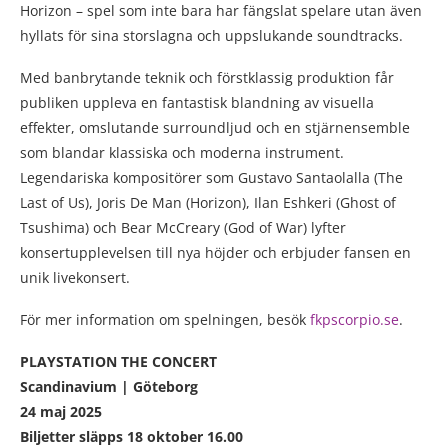
Horizon – spel som inte bara har fängslat spelare utan även
hyllats för sina storslagna och uppslukande soundtracks.
Med banbrytande teknik och förstklassig produktion får
publiken uppleva en fantastisk blandning av visuella
effekter, omslutande surroundljud och en stjärnensemble
som blandar klassiska och moderna instrument.
Legendariska kompositörer som Gustavo Santaolalla (The
Last of Us), Joris De Man (Horizon), Ilan Eshkeri (Ghost of
Tsushima) och Bear McCreary (God of War) lyfter
konsertupplevelsen till nya höjder och erbjuder fansen en
unik livekonsert.
För mer information om spelningen, besök
fkpscorpio.se
.
PLAYSTATION THE CONCERT
Scandinavium | Göteborg
24 maj 2025
Biljetter släpps 18 oktober 16.00