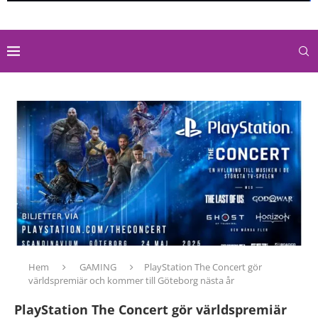
Hem
GAMING
PlayStation The Concert gör
världspremiär och kommer till Göteborg nästa år
PlayStation The Concert gör världspremiär