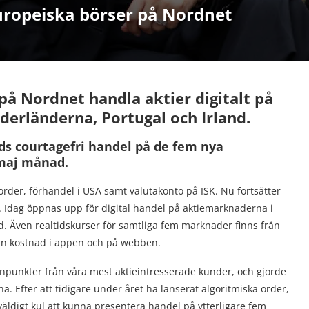
uropeiska börser på Nordnet
på Nordnet handla aktier digitalt på
ederländerna, Portugal och Irland.
ds courtagefri handel på de fem nya
maj månad.
rder, förhandel i USA samt valutakonto på ISK. Nu fortsätter
e. Idag öppnas upp för digital handel på aktiemarknaderna i
d. Även realtidskurser för samtliga fem marknader finns från
tan kostnad i appen och på webben.
 synpunkter från våra mest aktieintresserade kunder, och gjorde
a. Efter att tidigare under året ha lanserat algoritmiska order,
äldigt kul att kunna presentera handel på ytterligare fem