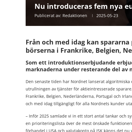
Nu introduceras fem nya e
Publicerat av:
Redaktionen
2025-05-23
Från och med idag kan spararna 
börserna i Frankrike, Belgien, N
Som ett introduktionserbjudande erbju
marknaderna under resterande del av 
Den senaste tiden har Nordnet lanserat algoritmiska o
utrullningen av tjänster för aktieintresserade sparar
Frankrike, Belgien, Nederländerna, Portugal och Irlan
och med idag tillgängligt för alla Nordnets kunder u
– Inför 2025 samlade vi in ett stort antal tankar och
en prioriteringslista över de mest önskade funktionern
förhandel i USA och valutakonto på ISK känns det nu v