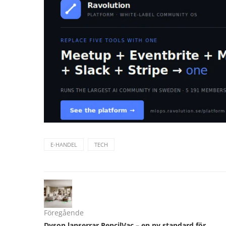
E-HANDEL
TECH
Föregående
Dyson lanserrar PencilVac – en ny standard för