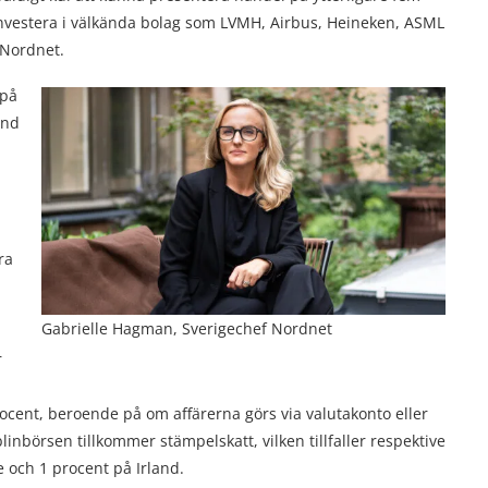
nvestera i välkända bolag som LVMH, Airbus, Heineken, ASML
 Nordnet.
 på
and
ra
Gabrielle Hagman, Sverigechef Nordnet
r
ocent, beroende på om affärerna görs via valutakonto eller
inbörsen tillkommer stämpelskatt, vilken tillfaller respektive
e och 1 procent på Irland.