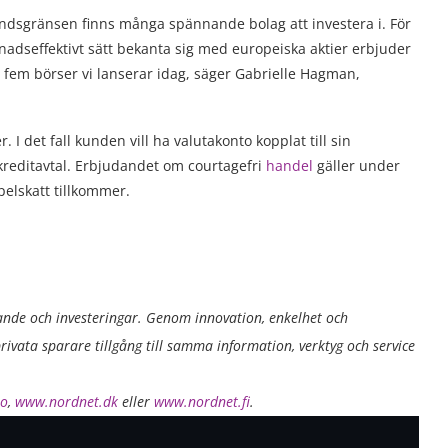
andsgränsen finns många spännande bolag att investera i. För
tnadseffektivt sätt bekanta sig med europeiska aktier erbjuder
fem börser vi lanserar idag, säger Gabrielle Hagman,
r. I det fall kunden vill ha valutakonto kopplat till sin
kreditavtal. Erbjudandet om courtagefri
handel
gäller under
elskatt tillkommer.
ande och investeringar. Genom innovation, enkelhet och
rivata sparare tillgång till samma information, verktyg och service
no
,
www.nordnet.dk
eller
www.nordnet.fi
.