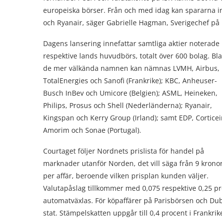
europeiska börser. Från och med idag kan spararna i
och Ryanair, säger Gabrielle Hagman, Sverigechef på
Dagens lansering innefattar samtliga aktier noterade
respektive lands huvudbörs, totalt över 600 bolag. Bl
de mer välkända namnen kan nämnas LVMH, Airbus,
TotalEnergies och Sanofi (Frankrike); KBC, Anheuser-
Busch InBev och Umicore (Belgien); ASML, Heineken,
Philips, Prosus och Shell (Nederländerna); Ryanair,
Kingspan och Kerry Group (Irland); samt EDP, Corticei
Amorim och Sonae (Portugal).
Courtaget följer Nordnets prislista för handel på
marknader utanför Norden, det vill säga från 9 krono
per affär, beroende vilken prisplan kunden väljer.
Valutapåslag tillkommer med 0,075 respektive 0,25 pr
automatväxlas. För köpaffärer på Parisbörsen och Dubl
stat. Stämpelskatten uppgår till 0,4 procent i Frankrik