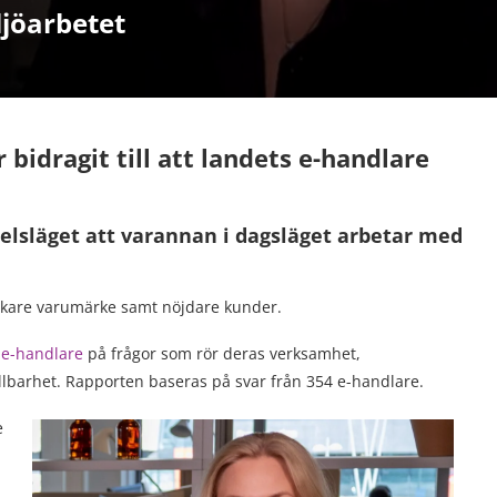
ljöarbetet
bidragit till att landets e-handlare
elsläget att varannan i dagsläget arbetar med
arkare varumärke samt nöjdare kunder.
s
e-handlare
på frågor som rör deras verksamhet,
llbarhet. Rapporten baseras på svar från 354 e-handlare.
e