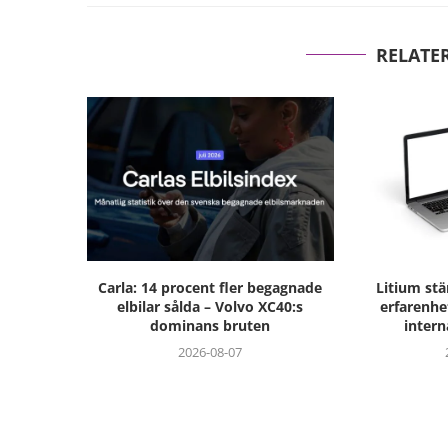
RELATE
Carla: 14 procent fler begagnade
Litium st
elbilar sålda – Volvo XC40:s
erfarenhe
dominans bruten
intern
2026-08-07