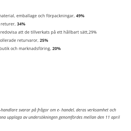
aterial, emballage och förpackningar,
49%
t returer,
34%
edovisa att de tillverkats på ett hållbart sätt,29%
ollerade returvaror,
25%
e-butik och marknadsföring,
20%
handlare svarar på frågor om e- handel, deras verksamhet och
enna upplaga av undersökningen genomfördes mellan den 11 april