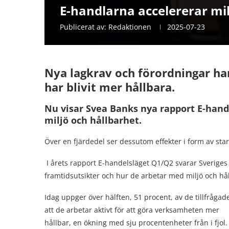
E-handlarna accelererar mi
Publicerat av:
Redaktionen
2025-07-23
Nya lagkrav och förordningar har 
har blivit mer hållbara.
Nu visar Svea Banks nya rapport E-hand
miljö och hållbarhet.
Över en fjärdedel ser dessutom effekter i form av st
I årets rapport E-handelsläget Q1/Q2 svarar Sverige
framtidsutsikter och hur de arbetar med miljö och hå
Idag uppger över hälften, 51 procent, av de tillfrågad
att de arbetar aktivt för att göra verksamheten mer
hållbar, en ökning med sju procentenheter från i fjol.