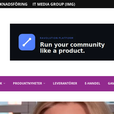
KNADSFÖRING
IT MEDIA GROUP (IMG)
IK
PRODUKTNYHETER
LEVERANTÖRER
E-HANDEL
GA