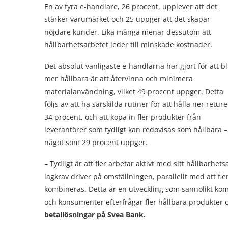
En av fyra e-handlare, 26 procent, upplever att det
stärker varumärket och 25 uppger att det skapar
nöjdare kunder. Lika många menar dessutom att
hållbarhetsarbetet leder till minskade kostnader.
Det absolut vanligaste e-handlarna har gjort för att bl
mer hållbara är att återvinna och minimera
materialanvändning, vilket 49 procent uppger. Detta
följs av att ha särskilda rutiner för att hålla ner reture
34 procent, och att köpa in fler produkter från
leverantörer som tydligt kan redovisas som hållbara –
något som 29 procent uppger.
– Tydligt är att fler arbetar aktivt med sitt hållbarh
lagkrav driver på omställningen, parallellt med att fl
kombineras. Detta är en utveckling som sannolikt ko
och konsumenter efterfrågar fler hållbara produkter 
betallösningar på Svea Bank.