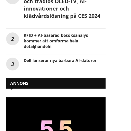
och trådlös OLED-TV, AI-
innovationer och
klädvårdslösning på CES 2024
RFID + AI-baserad besöksanalys
kommer att omforma hela
detaljhandeln
Dell lanserar nya bärbara AI-datorer
ANNONS