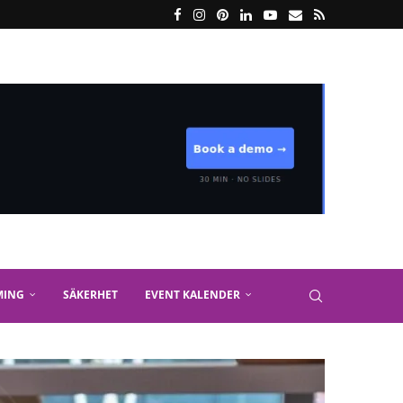
MING
SÄKERHET
EVENT KALENDER