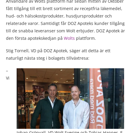
Användare av Wolts plattform har sedan mitten av Oktober
fått tillgång till ett brett sortiment av receptfria läkemedel,
hud- och hälsokostprodukter, husdjursprodukter och
relaterade varor. Samtidigt får DOZ Apoteks kunder tillgång
till de snabba leveranser som Wolt erbjuder. DOZ Apotek är
den första apotekskedjan på
Wolts
plattform.
Stig Tornell, VD på DOZ Apotek, säger att detta är ett
naturligt nästa steg i bolagets tillväxtresa:
–
Vi
Johan Grönvall, VD Wolt Sverige och Tobias Hanner, E-