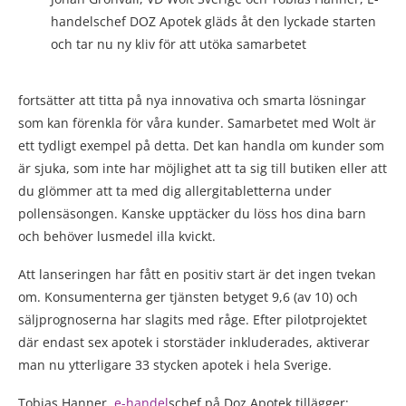
handelschef DOZ Apotek gläds åt den lyckade starten
och tar nu ny kliv för att utöka samarbetet
fortsätter att titta på nya innovativa och smarta lösningar
som kan förenkla för våra kunder. Samarbetet med Wolt är
ett tydligt exempel på detta. Det kan handla om kunder som
är sjuka, som inte har möjlighet att ta sig till butiken eller att
du glömmer att ta med dig allergitabletterna under
pollensäsongen. Kanske upptäcker du löss hos dina barn
och behöver lusmedel illa kvickt.
Att lanseringen har fått en positiv start är det ingen tvekan
om. Konsumenterna ger tjänsten betyget 9,6 (av 10) och
säljprognoserna har slagits med råge. Efter pilotprojektet
där endast sex apotek i storstäder inkluderades, aktiverar
man nu ytterligare 33 stycken apotek i hela Sverige.
Tobias Hanner,
e-handel
schef på Doz Apotek tillägger;