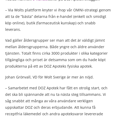
– Via Wolts plattform knyter vi ihop vår OMNI-strategi genom
att ta de ”bästa” delarna från e-handel (enkelt och smidigt
köp online), butik (farmaceutisk kunskap) och snabb
leverans.
Vad gäller åldersgrupper ser man att det är väldigt jämnt
mellan åldersgrupperna. Både yngre och äldre använder
tjänsten. Totalt finns cirka 3000 produkter i olika kategorier
tillgängliga och priset är detsamma som om du hade köpt
produkterna på ett av DOZ Apoteks fysiska apotek.
Johan Grönvall, VD för Wolt Sverige är mer än nöjd.
– Samarbetet med DOZ Apotek har fått en otrolig start, och
det ska bli spännande att nu ta nästa steg tillsammans. Vi
såg snabbt att många av våra användare verkligen
uppskattar DOZ och deras erbjudande. Att kunna få
receptfria läkemedel och andra apoteksvaror levererade