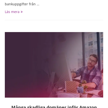
bankuppgifter från …
Läs mera
Många skadliga domäner inför Amazon