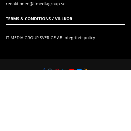
redaktionen@itmediagroup.se
TERMS & CONDITIONS / VILLKOR
IT MEDIA GROUP SVERIGE AB Integritetspolicy
@2021 - All Right Reserved. Designed and Developed by
IT Media Group
Sverige AB