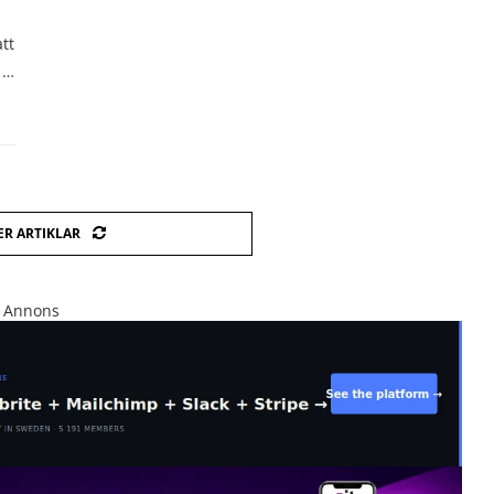
tt
 …
ER ARTIKLAR
Annons