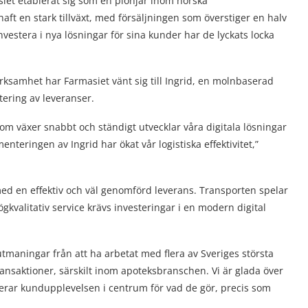
asiet etablerat sig som en pionjär inom norska
ft en stark tillväxt, med försäljningen som överstiger en halv
vestera i nya lösningar för sina kunder har de lyckats locka
verksamhet har Farmasiet vänt sig till Ingrid, en molnbaserad
ering av leveranser.
som växer snabbt och ständigt utvecklar våra digitala lösningar
enteringen av Ingrid har ökat vår logistiska effektivitet,”
 med en effektiv och väl genomförd leverans. Transporten spelar
gkvalitativ service krävs investeringar i en modern digital
utmaningar från att ha arbetat med flera av Sveriges största
ransaktioner, särskilt inom apoteksbranschen. Vi är glada över
erar kundupplevelsen i centrum för vad de gör, precis som