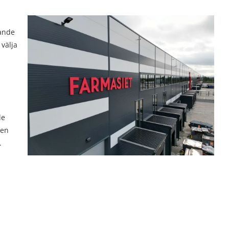
dande
välja
de
 en
.