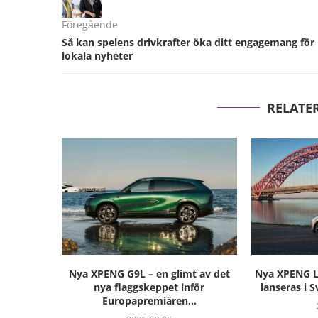
Föregående
Så kan spelens drivkrafter öka ditt engagemang för
lokala nyheter
RELATE
Nya XPENG G9L – en glimt av det
Nya XPENG L0
nya flaggskeppet inför
lanseras i S
Europapremiären...