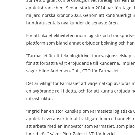
Som ett digitalt och teknologidrivet företag har Farm
apoteksbranschen. Sedan starten 2014 har företaget ha
miljard norska kronor 2023. Genom att kontinuerligt in
hundratusentals nya kunder de senaste åren.
För att öka effektiviteten inom logistik och transport
plattform som bland annat erbjuder bokning och hant
”Farmasiet är ett teknologidrivet innovasjonsselskap 
för att förbättra vårt erbjudande till kunderna. Implem
säger Hilde Andersen-Gott, CTO för Farmasiet.
Det är viktigt för Farmasiet att varje nätköp avslutas
en avgörande roll i detta, och för att kunna erbjuda hö
infrastruktur.
”Ingrid har en stor kunskap om Farmasiets logistiska 
apotek. Leveranser blir allt viktigare inom e-handelst
att arbeta med en innovatör som Farmasiet, som plac
Ingrid gör,” säger Piotr Zaleski, VD för Ingrid.