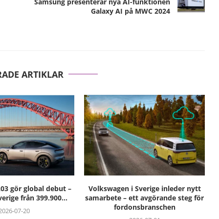
Samsung presenterar nya AI-funktionen
Galaxy AI på MWC 2024
RADE ARTIKLAR
3 gör global debut –
Volkswagen i Sverige inleder nytt
verige från 399.900...
samarbete – ett avgörande steg för
fordonsbranschen
2026-07-20